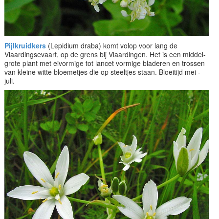
Pijlkruidkers
(Lepidium draba) komt volop voor lang de
Vlaardingsevaart, op de grens bij Vlaardingen. Het is een middel-
grote plant met eivormige tot lancet vormige bladeren en trossen
van kleine witte bloemetjes die op steeltjes staan. Bloeitijd mei -
juli.