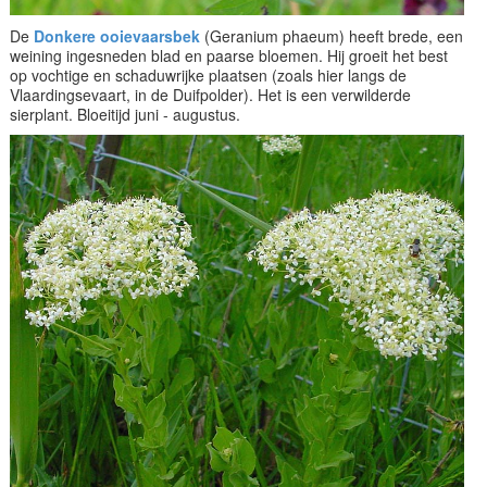
De
Donkere ooievaarsbek
(Geranium phaeum) heeft brede, een
weining ingesneden blad en paarse bloemen. Hij groeit het best
op vochtige en schaduwrijke plaatsen (zoals hier langs de
Vlaardingsevaart, in de Duifpolder). Het is een verwilderde
sierplant. Bloeitijd juni - augustus.