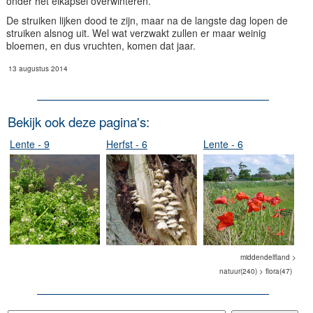
onder het eikapsel overwinteren.
De struiken lijken dood te zijn, maar na de langste dag lopen de
struiken alsnog uit. Wel wat verzwakt zullen er maar weinig
bloemen, en dus vruchten, komen dat jaar.
13 augustus 2014
Bekijk ook deze pagina's:
Lente - 9
Herfst - 6
Lente - 6
middendelfland >
natuur(240) > flora(47)