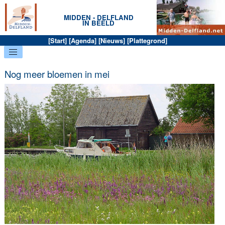
MIDDEN - DELFLAND
IN BEELD
[
Start
] [
Agenda
] [
Nieuws
] [
Plattegrond
]
Nog meer bloemen in mei