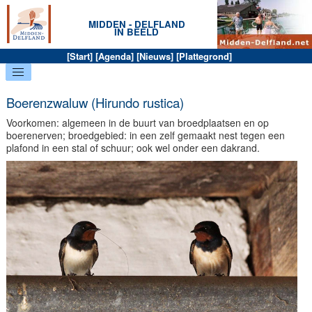
MIDDEN - DELFLAND
IN BEELD
[
Start
] [
Agenda
] [
Nieuws
] [
Plattegrond
]
Boerenzwaluw (Hirundo rustica)
Voorkomen: algemeen in de buurt van broedplaatsen en op
boerenerven; broedgebied: in een zelf gemaakt nest tegen een
plafond in een stal of schuur; ook wel onder een dakrand.