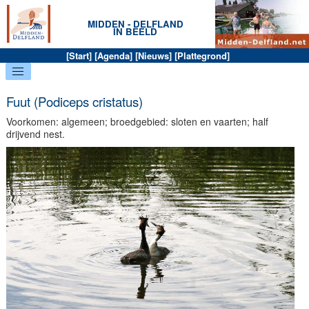
MIDDEN - DELFLAND
IN BEELD
[
Start
] [
Agenda
] [
Nieuws
] [
Plattegrond
]
Fuut (Podiceps cristatus)
Voorkomen: algemeen; broedgebied: sloten en vaarten; half
drijvend nest.