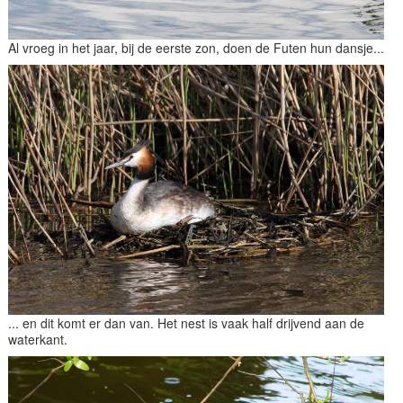
Al vroeg in het jaar, bij de eerste zon, doen de Futen hun dansje...
... en dit komt er dan van. Het nest is vaak half drijvend aan de
waterkant.